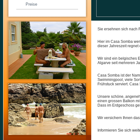
Preise
Sie ersehnen sich nach 
Hier im Casa Somba werd
dieser Jahreszeit regnet 
Wir sind ein belgisches 
Algarve seit mehreren Ja
Casa Somba ist der Name
Swimmingpool, viele Sonn
Frühstuck serviert. Casa
Unsere schöne, angeneh
einen grossen Balkon mi
Dass im Erdgeschoss gele
Wir versichern Ihnen das
Informieren Sie sich weit