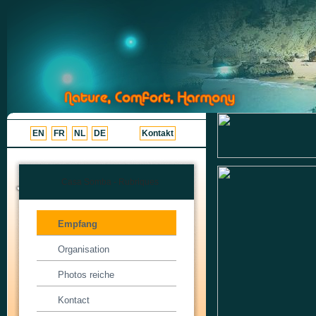
EN
FR
NL
DE
Kontakt
Casa Somba - Rubriques
Empfang
Organisation
Photos reiche
Kontact